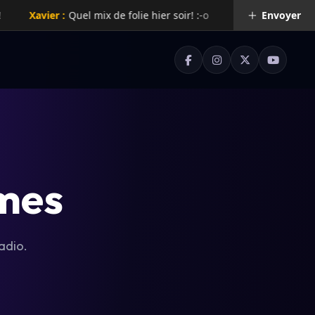
Xavier :
Quel mix de folie hier soir! :-o
Rachelle :
Super radio 
Envoyer
mes
adio.