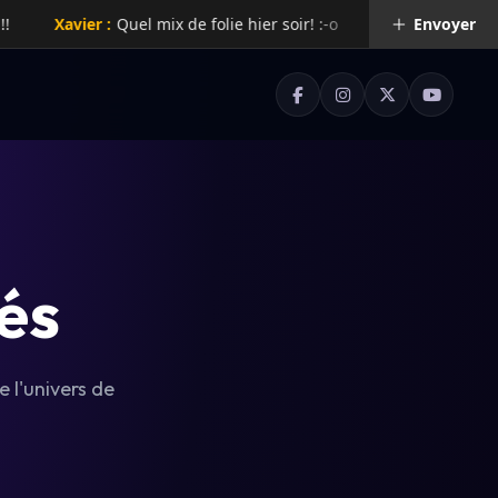
Xavier :
Quel mix de folie hier soir! :-o
Rachelle :
Envoyer
Super rad
tés
 l'univers de