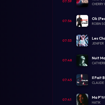
07:59
CHERRY 
Ok (Fea
07:56
ROBIN S
Les Ch
07:53
JENIFER
Nuit M
07:48
CATHERI
Il Fait 
07:45
CLAUDE 
Ma P'ti
07:41
HATIK