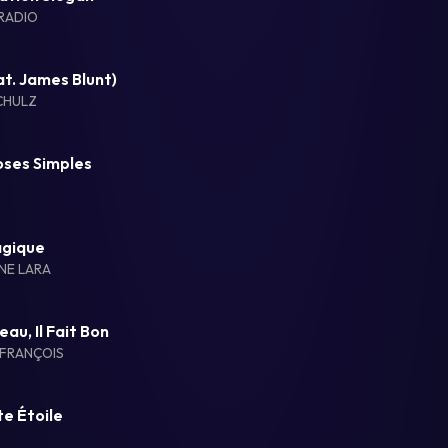
RADIO
t. James Blunt)
CHULZ
oses Simples
agique
NE LARA
Beau, Il Fait Bon
FRANÇOIS
te Étoile