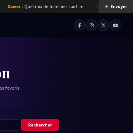
 :
Quel mix de folie hier soir! :-o
Rachelle :
Super radio !
Envoyer
on
os favoris.
Rechercher