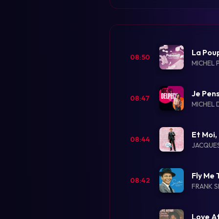
La Pou
08:50
MICHEL 
Je Pens
08:47
MICHEL 
Et Moi,
08:44
JACQUE
Fly Me
08:42
FRANK S
Love Af