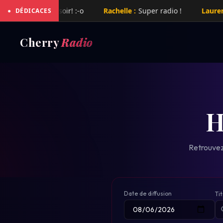
e hier soir! :-o
Rachelle :
Super radio !
Laurent :
Super 
●
DÉDICACES
Cherry
Radio
H
Retrouvez 
Date de diffusion
Tit