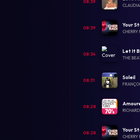
08:39
CLAUDIA
Your St
08:39
CHERRY 
Let It
08:34
THE BEA
Soleil
08:31
FRANÇO
Amour
08:28
RICHAR
Your St
08:28
CHERRY 