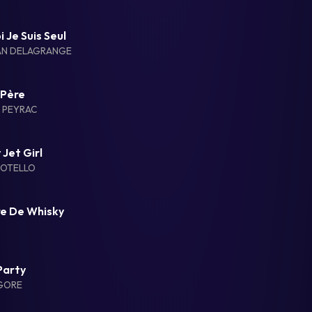
i Je Suis Seul
AN DELAGRANGE
 Père
 PEYRAC
 Jet Girl
MOTELLO
re De Whisky
 Party
GORE