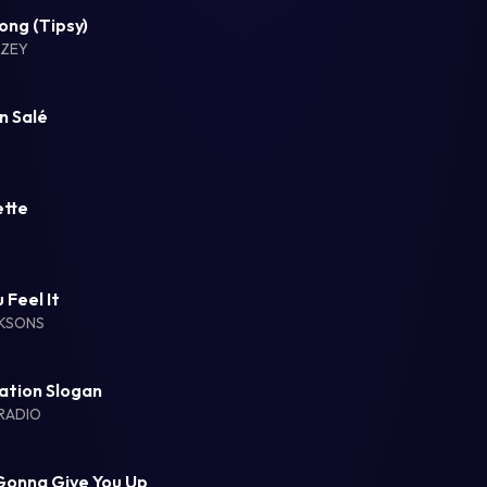
ong (Tipsy)
ZEY
n Salé
ette
 Feel It
CKSONS
ation Slogan
RADIO
Gonna Give You Up