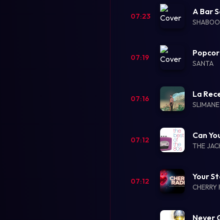
A Bar S
07:23
SHABOO
Popcor
07:19
SANTA
La Rec
07:16
SLIMANE
Can You
07:12
THE JA
Your St
07:12
CHERRY 
Never 