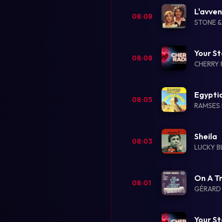
L'avve
08:08
STONE &
Your St
08:08
CHERRY 
Egypti
08:05
RAMSES 
Sheila
08:03
LUCKY 
On A T
08:01
GÉRARD
Your St