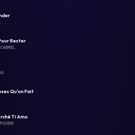
nder
A
Pour Rester
 CABREL
NG
ses Qu'on Fait
erché Ti Amo
 POVERI