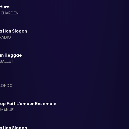
ntura
 CHARDEN
ation Slogan
RADIO
an Reggae
BALLET
BLONDO
rop Fait L'amour Ensemble
 MANUEL
ation Slogan