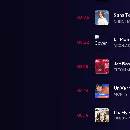
Sans To
08:24
CHRISTI
Et Mon
08:22
NICOLAS
Jet Boy
08:18
ELTON 
Un Ver
08:16
MONTY
It's My
08:14
LESLEY 