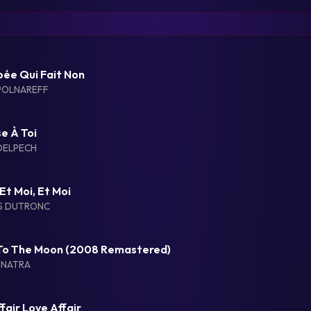
pée Qui Fait Non
POLNAREFF
e À Toi
DELPECH
 Et Moi, Et Moi
S DUTRONC
 To The Moon (2008 Remastered)
INATRA
fair Love Affair