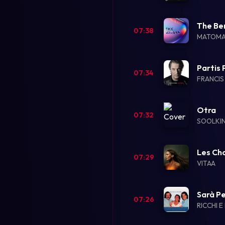
The Be
07:38
MATOM
Partis 
07:34
FRANCIS
Otra
07:32
SOOLKI
Les Cho
07:29
VITAA
Sarà P
07:26
RICCHI E