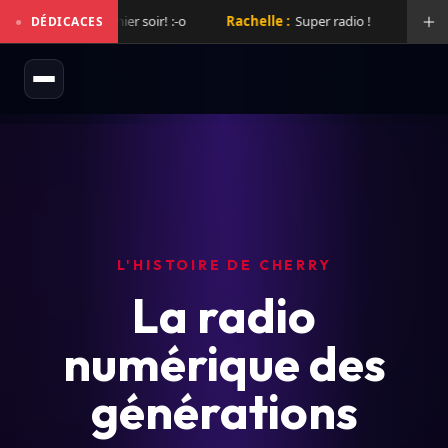
 mix de folie hier soir! :-o
Rachelle :
Super radio !
Laurent :
S
●
DÉDICACES
L'HISTOIRE DE CHERRY
La radio
numérique des
générations