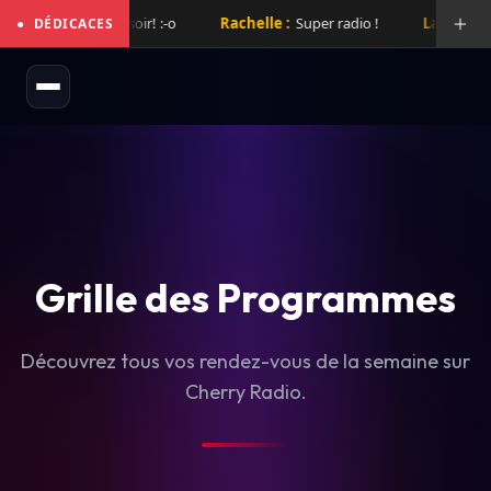
ix de folie hier soir! :-o
Rachelle :
Super radio !
Laurent :
Sup
●
DÉDICACES
Grille des Programmes
Découvrez tous vos rendez-vous de la semaine sur
Cherry Radio.