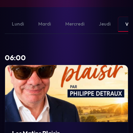
Lundi
Mardi
Mercredi
Jeudi
Ven
06:00