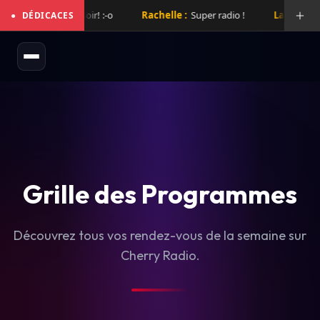
x de folie hier soir! :-o
Rachelle :
Super radio !
Laurent :
Supe
●
DÉDICACES
Grille des Programmes
Découvrez tous vos rendez-vous de la semaine sur
Cherry Radio.