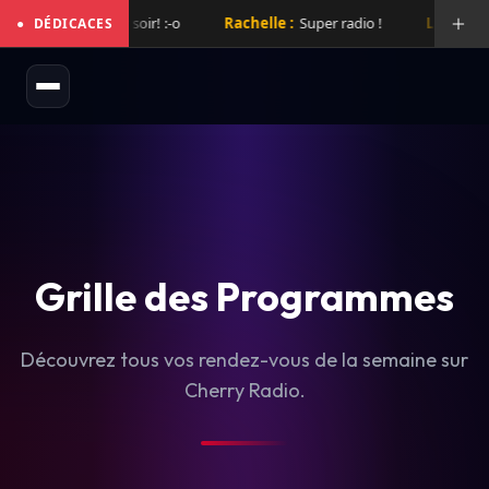
mix de folie hier soir! :-o
Rachelle :
Super radio !
Laurent :
Su
●
DÉDICACES
Grille des Programmes
Découvrez tous vos rendez-vous de la semaine sur
Cherry Radio.