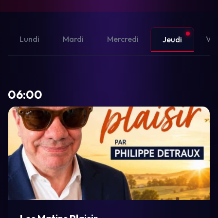
Lundi
Mardi
Mercredi
Ven
Jeudi
06:00