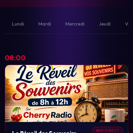
Lundi
Mardi
Mercredi
Jeudi
Ven
08:00
EN DIRECT