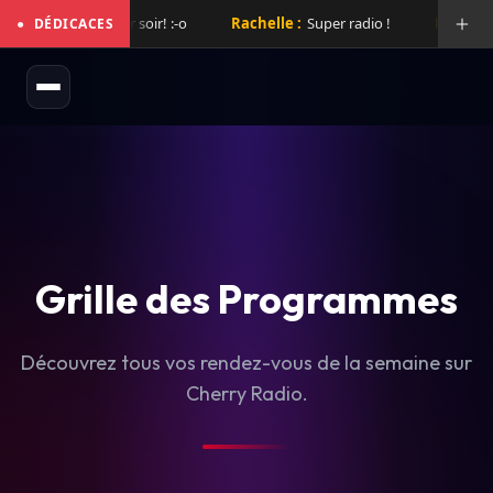
mix de folie hier soir! :-o
Rachelle :
Super radio !
Laurent :
Su
●
DÉDICACES
Grille des Programmes
Découvrez tous vos rendez-vous de la semaine sur
Cherry Radio.