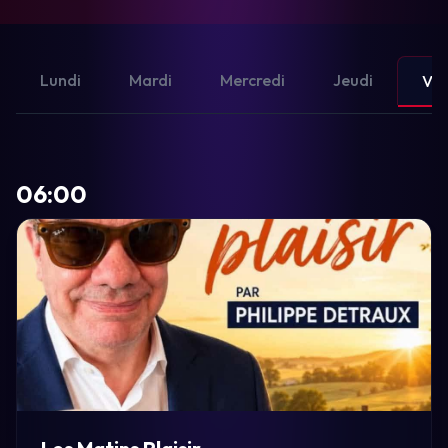
Lundi
Mardi
Mercredi
Jeudi
Ven
06:00