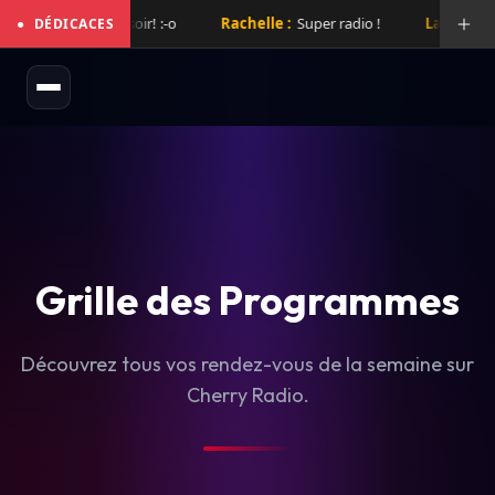
ix de folie hier soir! :-o
Rachelle :
Super radio !
Laurent :
Sup
●
DÉDICACES
Grille des Programmes
Découvrez tous vos rendez-vous de la semaine sur
Cherry Radio.