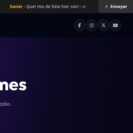
Xavier :
Quel mix de folie hier soir! :-o
Rachelle :
Super radio !
Envoyer
mes
adio.