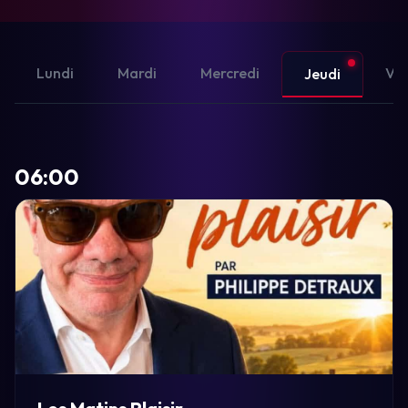
Lundi
Mardi
Mercredi
Ven
Jeudi
06:00