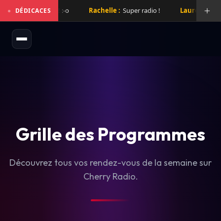
e folie hier soir! :-o
Rachelle :
Super radio !
Laurent :
Super r
●
DÉDICACES
Grille des Programmes
Découvrez tous vos rendez-vous de la semaine sur
Cherry Radio.