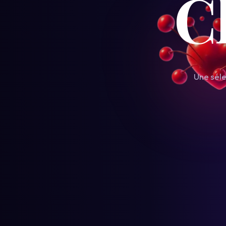
C
Une séle