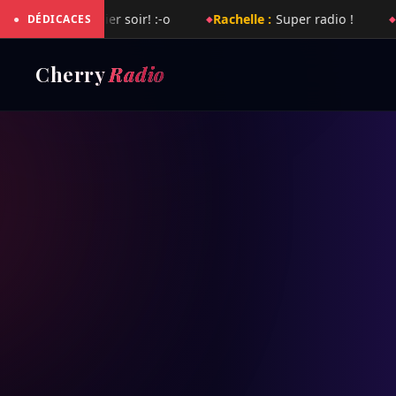
 soir! :-o
Rachelle :
Super radio !
Laurent :
Super rad
●
DÉDICACES
Cherry
Radio