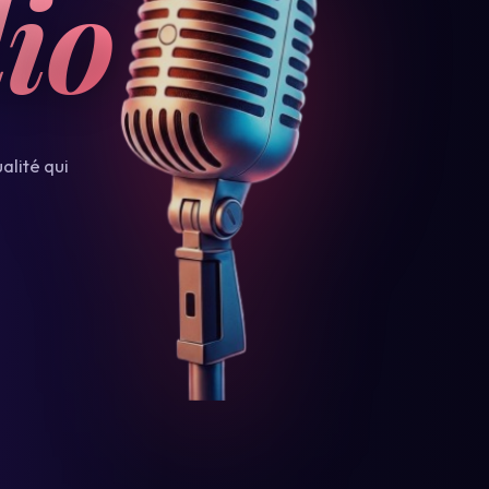
io
alité qui