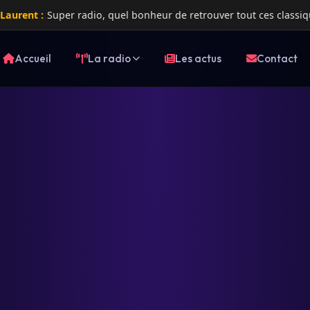
io, quel bonheur de retrouver tout ces classiques!!!
Xavier :
Accueil
La radio
Les actus
Contact