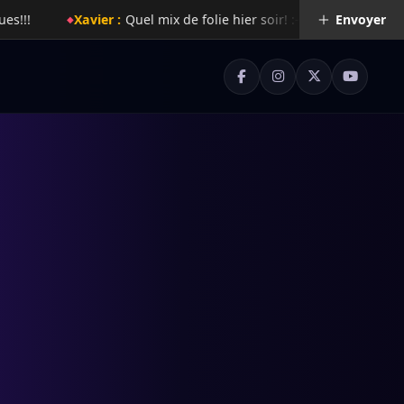
Quel mix de folie hier soir! :-o
Rachelle :
Super radio !
Envoyer